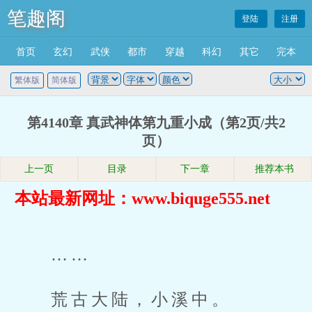
笔趣阁
登陆
注册
首页
玄幻
武侠
都市
穿越
科幻
其它
完本
繁体版
简体版
第4140章 真武神体第九重小成（第2页/共2
页）
上一页
目录
下一章
推荐本书
本站最新网址：www.biquge555.net
……
荒古大陆，小溪中。