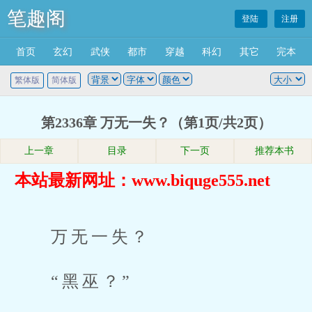
笔趣阁
登陆
注册
首页
玄幻
武侠
都市
穿越
科幻
其它
完本
繁体版
简体版
第2336章 万无一失？（第1页/共2页）
上一章
目录
下一页
推荐本书
本站最新网址：www.biquge555.net
万无一失？
“黑巫？”