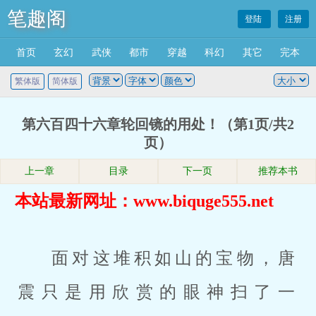
笔趣阁
登陆
注册
首页
玄幻
武侠
都市
穿越
科幻
其它
完本
繁体版
简体版
第六百四十六章轮回镜的用处！（第1页/共2
页）
上一章
目录
下一页
推荐本书
本站最新网址：www.biquge555.net
面对这堆积如山的宝物，唐
震只是用欣赏的眼神扫了一