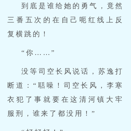
到底是谁给她的勇气，竟然
三番五次的在自己呃红线上反
复横跳的！
“你……”
没等司空长风说话，苏逸打
断道：“聒噪！司空长风，李寒
衣犯了事就要在这清河镇大牢
服刑，谁来了都没用！”