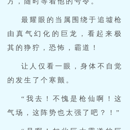
方，随时等着他的号令。
最耀眼的当属围绕于追墟枪
由真气幻化的巨龙，看起来极
其的狰狞，恐怖，霸道！
让人仅看一眼，身体不自觉
的发生了个寒颤。
“我去！不愧是枪仙啊！这
气场，这阵势也太强了吧？！”