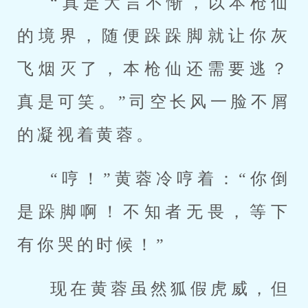
“真是大言不惭，以本枪仙
的境界，随便跺跺脚就让你灰
飞烟灭了，本枪仙还需要逃？
真是可笑。”司空长风一脸不屑
的凝视着黄蓉。
“哼！”黄蓉冷哼着：“你倒
是跺脚啊！不知者无畏，等下
有你哭的时候！”
现在黄蓉虽然狐假虎威，但