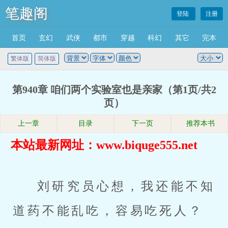
笔趣阁
登陆
注册
首页
玄幻
武侠
都市
穿越
科幻
其它
完本
繁体版
简体版
第940章 咱们两个实验室也是亲家（第1页/共2
页）
上一章
目录
下一页
推荐本书
本站最新网址：www.biquge555.net
刘研究员心想，我还能不知
道药不能乱吃，容易吃死人？