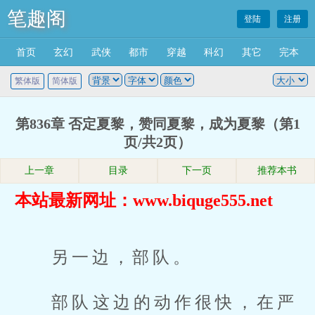
笔趣阁
登陆
注册
首页
玄幻
武侠
都市
穿越
科幻
其它
完本
繁体版
简体版
第836章 否定夏黎，赞同夏黎，成为夏黎（第1
页/共2页）
上一章
目录
下一页
推荐本书
本站最新网址：www.biquge555.net
另一边，部队。
部队这边的动作很快，在严