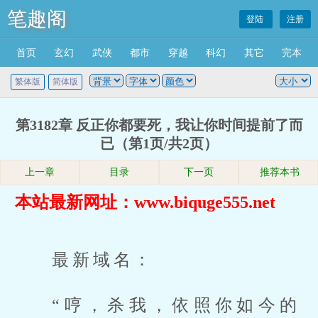
笔趣阁
登陆
注册
首页
玄幻
武侠
都市
穿越
科幻
其它
完本
繁体版
简体版
第3182章 反正你都要死，我让你时间提前了而
已（第1页/共2页）
上一章
目录
下一页
推荐本书
本站最新网址：www.biquge555.net
最新域名：
“哼，杀我，依照你如今的